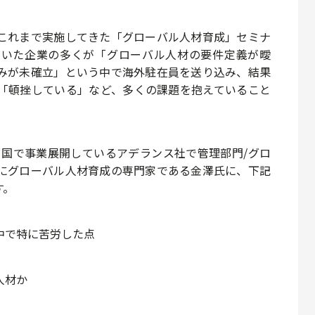
これまで実施してきた「グローバル人材育成」セミナ
だいた企業の多くが「
グローバル人材の要件定義が曖
みが未確立
」という中で海外駐在員を送り込み、結果
「頓挫している」など、多くの課題を抱えていること
ヶ国で事業展開しているアデランス社で管理部門/グロ
に
グローバル人材育成の専門家
である金澤氏に、下記
す。
中で特に
苦労した点
人材か