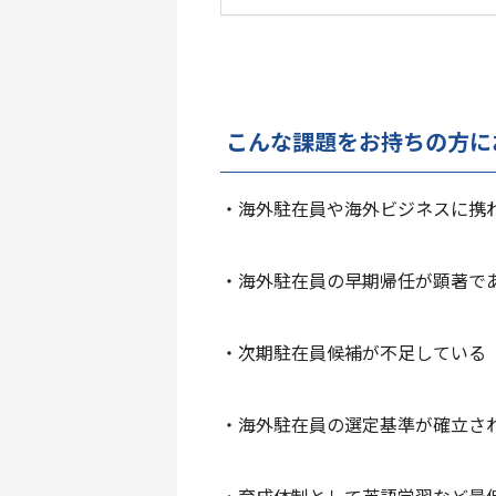
こんな課題をお持ちの方に
・海外駐在員や海外ビジネスに携
・海外駐在員の
早期帰任
が顕著で
・次期
駐在員候補
が不足している
・海外駐在員の
選定基準
が確立さ