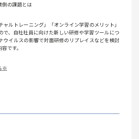
業側の課題
とは
チャルトレーニング
」「
オンライン学習のメリット
」
ので、自社社員に向けた
新しい研修
や
学習ツール
につ
ナウイルスの影響で
対面研修のリプレイス
などを検討
内容です。
ら※