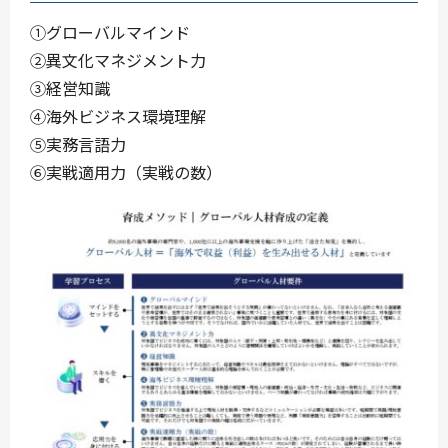
①グローバルマインド
②異文化マネジメント力
③経営知識
④海外ビジネス環境理解
⑤実務言語力
⑥実戦適用力（実戦の数）