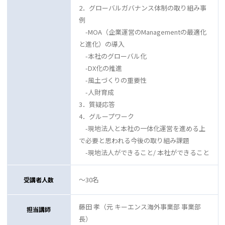
2．グローバルガバナンス体制の取り組み事
例
-MOA（企業運営のManagementの最適化
と進化）の導入
-本社のグローバル化
-DX化の推進
-風土づくりの重要性
-人財育成
3．質疑応答
4．グループワーク
-現地法人と本社の一体化運営を進める上
で必要と思われる今後の取り組み課題
-現地法人ができること/ 本社ができること
～30名
受講者人数
藤田 孝（元 キーエンス海外事業部 事業部
担当講師
長）