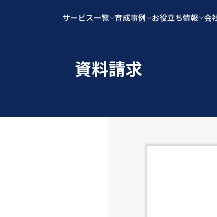
ighta.co.jp/public_html/client.insighta.co.jp/wp-content
サービス一覧
育成事例
お役立ち情報
会
資料請求