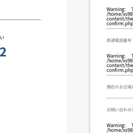
Warning
: T
/home/xs981
content/th
confirm.ph
い
直通電話番号
2
Warning
: T
/home/xs981
content/th
confirm.ph
現在のお立場
お問い合わせ
Warning
: T
/home/xs981