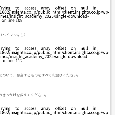
rying to access array offset on null in
802/insighta.co.jp/public_html/client.insighta.co.jp/wp-
emes/insight_academy_2025/single-download-
p
on line
108
（ハイフンなし）
rying to access array offset on null in
802/insighta.co.jp/public_html/client.insighta.co.jp/wp-
emes/insight_academy_2025/single-download-
p
on line
112
について、該当するものをすべてお選びください。
のきっかけを教えてください。
rying to access array offset on null in
802/insighta.co.jp/public_html/client.insighta.co.jp/wp-