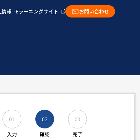
/themes/insight_academy_2025/single-download-confirm.php
社情報
Eラーニングサイト
お問い合わせ
01
02
03
入力
確認
完了