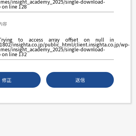
emes/insight_academy_2025/single-download-
p
on line
128
内容
rying to access array offset on null in
802/insighta.co.jp/public_html/client.insighta.co.jp/wp-
emes/insight_academy_2025/single-download-
p
on line
132