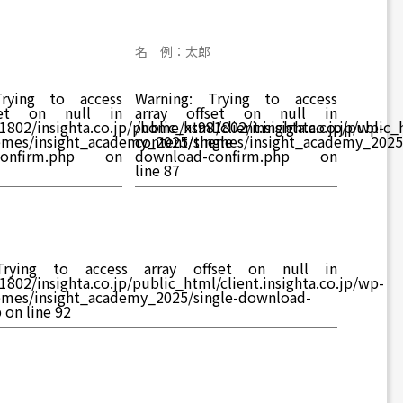
名 例：太郎
rying to access
Warning
: Trying to access
set on null in
array offset on null in
802/insighta.co.jp/public_html/client.insighta.co.jp/wp-
/home/xs981802/insighta.co.jp/public_h
emes/insight_academy_2025/single-
content/themes/insight_academy_2025/
onfirm.php
on
download-confirm.php
on
line
87
rying to access array offset on null in
802/insighta.co.jp/public_html/client.insighta.co.jp/wp-
emes/insight_academy_2025/single-download-
p
on line
92