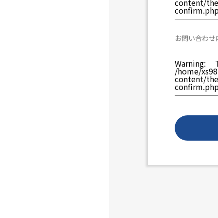
content/th
confirm.ph
お問い合わせ
Warning
: T
/home/xs981
content/th
confirm.ph