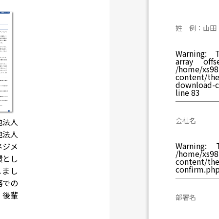
姓 例：山田
Warning
: T
array off
/home/xs981
content/th
download-c
line
83
会社名
地法人
地法人
Warning
: T
ネジメ
/home/xs981
環とし
content/th
confirm.ph
れまし
務での
、後輩
部署名