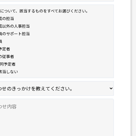
について、該当するものをすべてお選びください。
成の担当
成以外の人事担当
員のサポート担当
員
予定者
の従事者
帯同予定者
該当しない