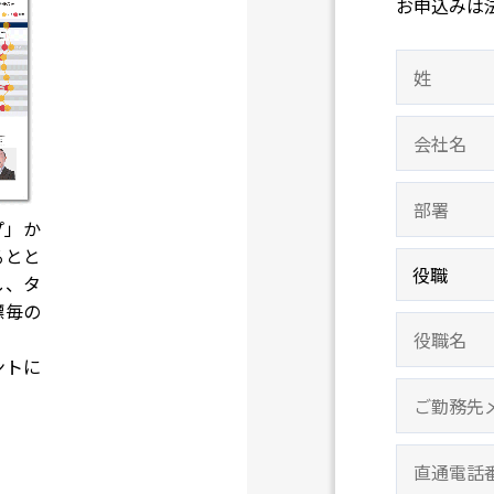
お申込みは
プ」か
るとと
し、タ
標毎の
ントに