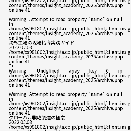
/home/xs981802/insighta.co.jp/public_html/client.insig
content/themes/insight_academy_2025/archive.php
on line
41
Warning
: Attempt to read property "name" on null
in
/home/xs981802/insighta.co.jp/public_html/client.insig
content/themes/insight_academy_2025/archive.php
on line
41
海外工場の現場指導実践ガイド
2022.02.03
/home/xs981802/insighta.co.jp/public_html/client.insig
content/themes/insight_academy_2025/archive.php
on line
41
">
Warning
: Undefined array key 0 in
/home/xs981802/insighta.co.jp/public_html/client.insig
content/themes/insight_academy_2025/archive.php
on line
41
Warning
: Attempt to read property "name" on null
in
/home/xs981802/insighta.co.jp/public_html/client.insig
content/themes/insight_academy_2025/archive.php
on line
41
グローバル戦略調達の極意
2022.02.03
/home/xs981802/insighta.co.jp/public_html/client.insig