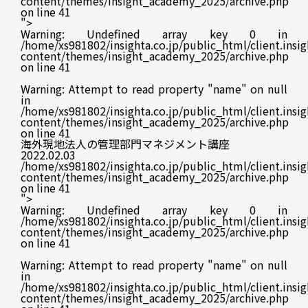
content/themes/insight_academy_2025/archive.php
on line
41
">
Warning
: Undefined array key 0 in
/home/xs981802/insighta.co.jp/public_html/client.insig
content/themes/insight_academy_2025/archive.php
on line
41
Warning
: Attempt to read property "name" on null
in
/home/xs981802/insighta.co.jp/public_html/client.insig
content/themes/insight_academy_2025/archive.php
on line
41
海外現地法人の管理部門マネジメント講座
2022.02.03
/home/xs981802/insighta.co.jp/public_html/client.insig
content/themes/insight_academy_2025/archive.php
on line
41
">
Warning
: Undefined array key 0 in
/home/xs981802/insighta.co.jp/public_html/client.insig
content/themes/insight_academy_2025/archive.php
on line
41
Warning
: Attempt to read property "name" on null
in
/home/xs981802/insighta.co.jp/public_html/client.insig
content/themes/insight_academy_2025/archive.php