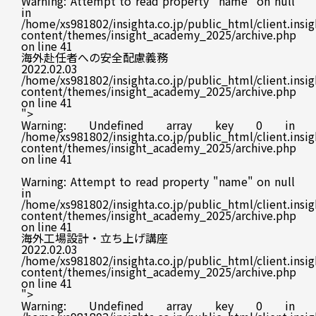
Warning
: Attempt to read property "name" on null
in
/home/xs981802/insighta.co.jp/public_html/client.insig
content/themes/insight_academy_2025/archive.php
on line
41
海外赴任者への安全配慮義務
2022.02.03
/home/xs981802/insighta.co.jp/public_html/client.insig
content/themes/insight_academy_2025/archive.php
on line
41
">
Warning
: Undefined array key 0 in
/home/xs981802/insighta.co.jp/public_html/client.insig
content/themes/insight_academy_2025/archive.php
on line
41
Warning
: Attempt to read property "name" on null
in
/home/xs981802/insighta.co.jp/public_html/client.insig
content/themes/insight_academy_2025/archive.php
on line
41
海外工場設計・立ち上げ講座
2022.02.03
/home/xs981802/insighta.co.jp/public_html/client.insig
content/themes/insight_academy_2025/archive.php
on line
41
">
Warning
: Undefined array key 0 in