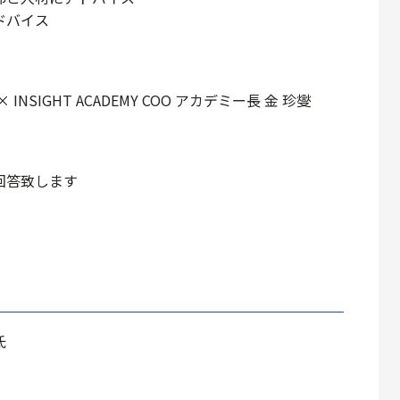
ドバイス
SIGHT ACADEMY COO アカデミー⻑ ⾦ 珍燮
回答致します
氏