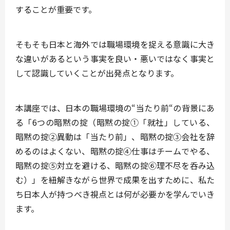
する
ことが重要です。
そもそも日本と海外では職場環境を捉える意識に大き
な違いがあるという事実を良い・悪いではなく事実と
して認識していくことが出発点となります。
本講座では、日本の職場環境の
“当たり前“の背景
にあ
る「6つの暗黙の掟（暗黙の掟①「就社」している、
暗黙の掟②異動は「当たり前」、暗黙の掟③会社を辞
めるのはよくない、暗黙の掟④仕事はチームでやる、
暗黙の掟⑤対立を避ける、暗黙の掟⑥理不尽を呑み込
む）」を紐解きながら世界で成果を出すために、私た
ち
日本人が持つべき視点とは何が必要か
を学んでいき
ます。