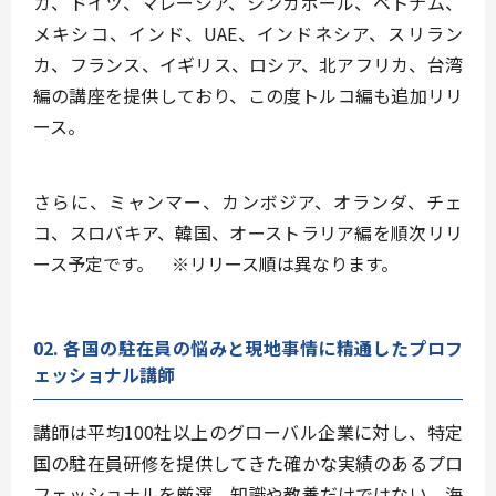
カ、ドイツ、マレーシア、シンガポール、ベトナム、
メキシコ、インド、UAE、インドネシア、スリラン
カ、フランス、イギリス、ロシア、北アフリカ、台湾
編
の講座を提供しており、この度
トルコ編
も追加リリ
ース。
さらに、
ミャンマー、カンボジア、オランダ、チェ
コ、スロバキア、韓国、オーストラリア編
を順次リリ
ース予定です。 ※リリース順は異なります。
02. 各国の駐在員の悩みと現地事情に精通したプロフ
ェッショナル講師
講師は平均100社以上のグローバル企業に対し、
特定
国の駐在員研修を提供してきた確かな実績のあるプロ
フェッショナルを厳選
。知識や教養だけではない、海