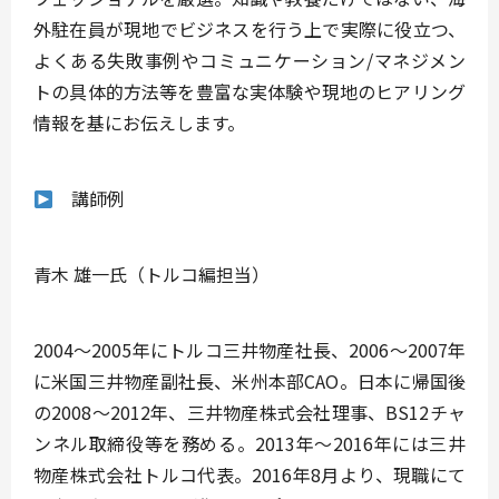
外駐在員が現地でビジネスを行う上で実際に役立つ、
よくある失敗事例やコミュニケーション/マネジメン
トの具体的方法等を
豊富な実体験や現地のヒアリング
情報
を基にお伝えします。
講師例
青木 雄一氏（トルコ編担当）
2004～2005年にトルコ三井物産社長、2006～2007年
に米国三井物産副社長、米州本部CAO。日本に帰国後
の2008～2012年、三井物産株式会社理事、BS12チャ
ンネル取締役等を務める。2013年～2016年には三井
物産株式会社トルコ代表。2016年8月より、現職にて