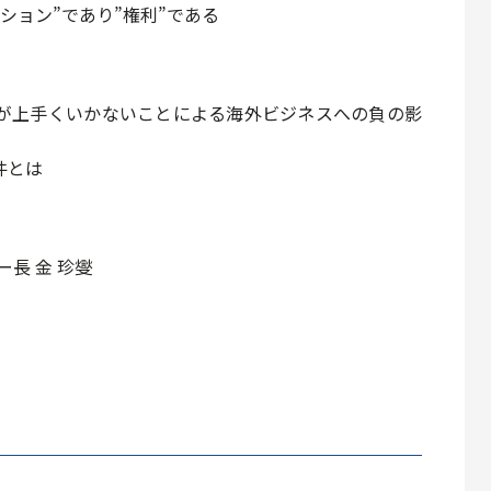
ション”であり”権利”である
が上手くいかないことによる海外ビジネスへの負の影
件とは
ミー⻑ ⾦ 珍燮