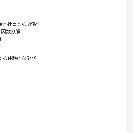
現地社員との関係性
を因数分解
業
での体験的な学び