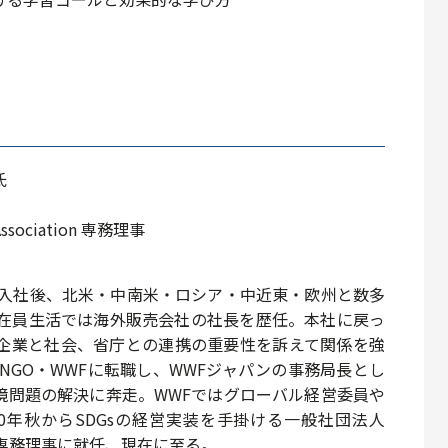
氏
sociation 専務理事
に入社後、北米・中南米・ロシア・中近東・欧州と数多
駐在員生活では海外販売会社の社長を歴任。本社に戻っ
企業と社会、省庁との連携の重要性を訴えて関係を強
境NGO・WWFに転職し、WWFジャパンの事務局長とし
境問題の解決に奔走。WWFではグローバル経営委員や
0年秋からSDGsの経営実装を手掛ける一般社団法人
tion」の専務理事に就任、現在に至る。