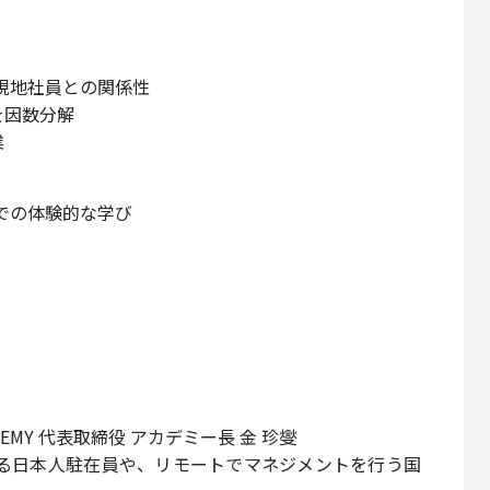
現地社員との関係性
を因数分解
業
での体験的な学び
DEMY 代表取締役 アカデミー⻑ ⾦ 珍燮
る日本人駐在員や、リモートでマネジメントを行う国