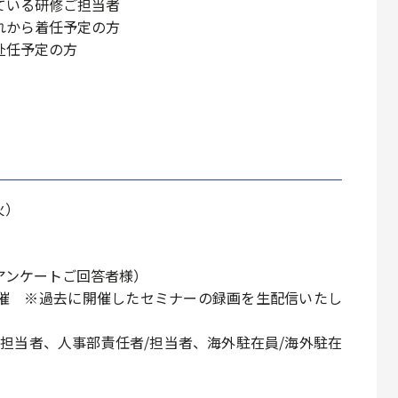
ている研修ご担当者
れから着任予定の方
赴任予定の方
火）
アンケートご回答者様）
開催
※過去に開催したセミナーの録画を生配信いたし
担当者、人事部責任者/担当者、海外駐在員/海外駐在