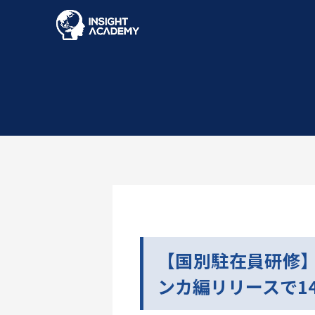
【国別駐在員研修】
ンカ編リリースで1