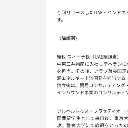
今回リリースしたUAE・インド
す。
（講師例）
織也 スィーナ氏（UAE編担当）
中東三井物産に入社しテヘランに
を担当。その後、アラブ首長国連
源エネルギー上流開発を担当する
独立後は、貿易コンサルティング
インバウンド事業のコンサルティ
アルベルトゥス・プラセティオ ・
国費留学生として来日後、東京
攻。警察大学にて教鞭をとったの