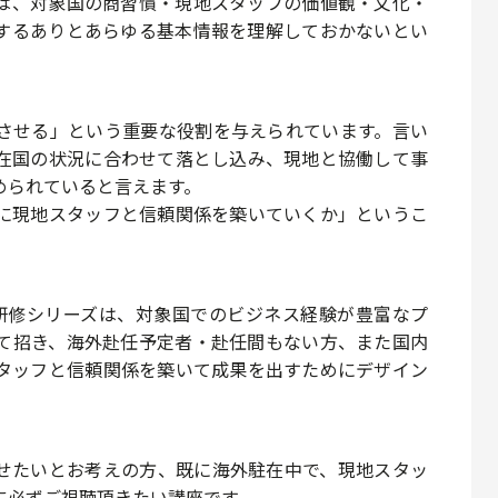
は、
対象国の商習慣・現地スタッフの価値観・文化・
するありとあらゆる基本情報を理解しておかないとい
させる」という重要な役割を与えられています。言い
在国の状況に合わせて落とし込み、
現地と協働して事
められていると言えます。
に現地スタッフと信頼関係を築いていくか
」というこ
駐在員研修シリーズは、対象国での
ビジネス経験が豊富なプ
て招き、海外赴任予定者・赴任間もない方、また国内
タッフと信頼関係を築いて成果を出す
ためにデザイン
せたいとお考えの方、既に海外駐在中で、現地スタッ
に必ずご視聴頂きたい講座です。