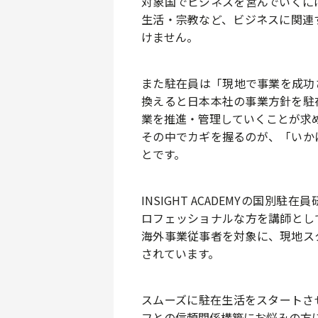
対象国でビジネスを営んでいくに
生活・宗教
など、ビジネスに関連
けません。
また駐在員は「現地で事業を成功
換えると日本本社の事業方針を駐
業を推進・管理していく
ことが求
その中でカギを握るのが、
「いか
とです。
INSIGHT ACADEMYの国別
ロフェッショナル
な方を講師とし
海外事業従事者を対象に、
現地ス
されています。
スムーズに駐在生活をスタートさ
フとの信頼関係構築にお悩みの方