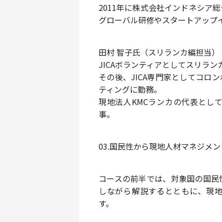
2011年に株式会社インドネシア
グローバル研修やスタートアップ
田村 智子氏（スリランカ編担当）
JICAボランティアとしてスリラ
その後、JICA専門家としてコロ
ティングに勤務。
現地法人KMCランカの代表とし
事。
03.国民性から現地人材マネジメ
コースの前半では、
対象国の国民
しながら解説するとともに、現
す。