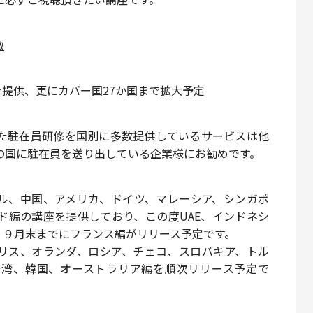
徴
座を提供、更にカバー国27か国まで拡大予定
た駐在員研修を
国別に多数提供しているサービスは他
の国に駐在員を送り出している企業様にお勧めです。
ル、中国、アメリカ、ドイツ、マレーシア、シンガポ
ド
編の講座を提供しており、この度
UAE、インドネシ
。９月末までに
フランス
編がリリース予定です。
リス、オランダ、ロシア、チェコ、スロバキア、トル
台湾、韓国、オーストラリア
編を順次リリース予定で
。